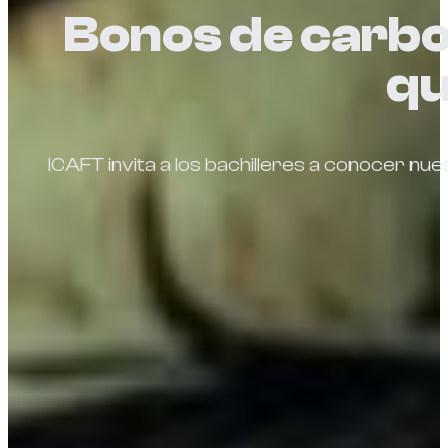
Bonos de carbon
qu
ICAFT invita a los bachilleres a conocer nu